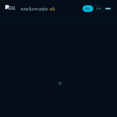
nurkowanie
.uk
PL
EN